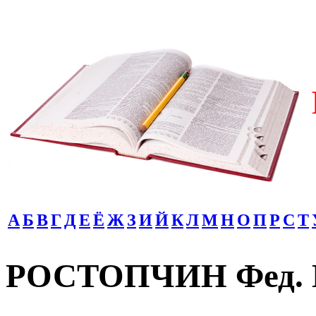
А
Б
В
Г
Д
Е
Ё
Ж
З
И
Й
К
Л
М
Н
О
П
Р
С
Т
РОСТОПЧИН Фед. В