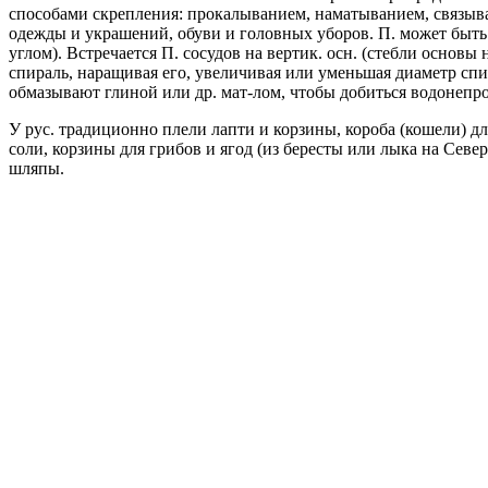
способами скрепления: прокалыванием, наматыванием, связыван
одежды и украшений, обуви и головных уборов. П. может быт
углом). Встречается П. сосудов на вертик. осн. (стебли основы
спираль, наращивая его, увеличивая или уменьшая диаметр спи
обмазывают глиной или др. мат-лом, чтобы добиться водонепр
У рус. традиционно плели лапти и корзины, короба (кошели) д
соли, корзины для грибов и ягод (из бересты или лыка на Сев
шляпы.