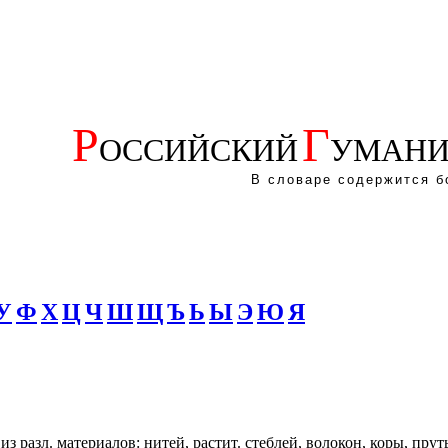
Р
Г
ОССИЙСКИЙ
УМАНИ
В словаре содержится б
У
Ф
Х
Ц
Ч
Ш
Щ
Ъ
Ь
Ы
Э
Ю
Я
з разл. материалов: нитей, растит. стеблей, волокон, коры, прут