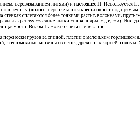
ием, перевязыванием нитями) и настоящее П. Используется П. п
ь поперечным (полосы переплетаются крест-накрест под прямым
 на стенках сплетаются более тонкими растит. волокнами, прутьям
рали и скрепляя соседние нитки спирали друг с другом). Иногда
оницаемости. Видом П. можно считать и вязание.
ля переноски грузов за спиной, плетни с маленьким горлышком 
ере), всевозможные корзины из веток, древесных корней, соломы