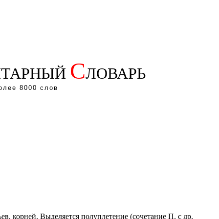
С
ТАРНЫЙ
ЛОВАРЬ
олее 8000 слов
ьев, корней. Выделяется полуплетение (сочетание П. с др.