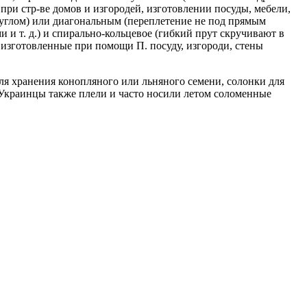
ри стр-ве домов и изгородей, изготовлении посуды, мебели,
 углом) или диагональным (переплетение не под прямым
и и т. д.) и спирально-кольцевое (гибкий прут скручивают в
 изготовленные при помощи П. посуду, изгороди, стены
для хранения конопляного или льняного семени, солонки для
. Украинцы также плели и часто носили летом соломенные