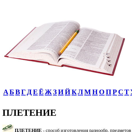
А
Б
В
Г
Д
Е
Ё
Ж
З
И
Й
К
Л
М
Н
О
П
Р
С
Т
ПЛЕТЕНИЕ
ПЛЕТЕНИЕ
- способ изготовления разнообр. предметов и