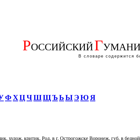
Р
Г
ОССИЙСКИЙ
УМАНИ
В словаре содержится б
У
Ф
Х
Ц
Ч
Ш
Щ
Ъ
Ь
Ы
Э
Ю
Я
ик, худож. критик. Род. в г. Острогожске Воронеж. губ. в бедно