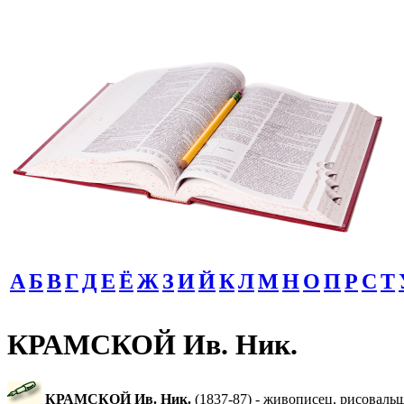
А
Б
В
Г
Д
Е
Ё
Ж
З
И
Й
К
Л
М
Н
О
П
Р
С
Т
КРАМСКОЙ Ив. Ник.
КРАМСКОЙ Ив. Ник.
(1837-87) - живописец, рисовальщ