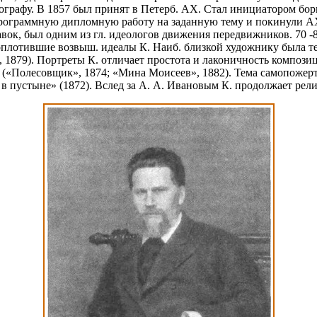
тографу. В 1857 был принят в Петерб. АХ. Стал инициатором бо
программную дипломную работу на заданную тему и покинули А
авок, был одним из гл. идеологов движения передвижников. 70 -8
оплотившие возвыш. идеалы К. Наиб. близкой художнику была тем
 1879). Портреты К. отличает простота и лаконичность компози
 («Полесовщик», 1874; «Мина Моисеев», 1882). Тема самопожерт
 пустыне» (1872). Вслед за А. А. Ивановым К. продолжает рели