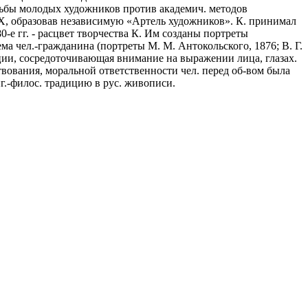
рьбы молодых художников против академич. методов
Х, образовав независимую «Артель художников». К. принимал
0-е гг. - расцвет творчества К. Им созданы портреты
а чел.-гражданина (портреты М. М. Антокольского, 1876; В. Г.
ции, сосредоточивающая внимание на выражении лица, глазах.
вования, моральной ответственности чел. перед об-вом была
г.-филос. традицию в рус. живописи.