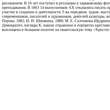
рисованием. В 16 лет поступил в ретушеры к харьковскому фо
преподавания. В 1863 14 выпускников АХ отказались писать 
участие в создании и деятельности Т-ва передвиж. худож. выст
современников, писателей и художников, деятелей культуры, в
Перова, 1882; И. И. Шишкина, 1880; М. Е. Салтыкова-Щедрина,
Демократич. взгляды К. нашли отражение в портретах крестьян
воплощена в большом полотне на евангельскую тему «Христос в