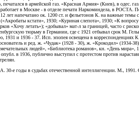
, печатался в армейской газ. «Красная Армия» (Киев), в одес. г
 работает в Москве - в отделе печати Наркоминдела, в РОСТА. Пе
ые 12 лет напечатано ок. 1200 ст. и фельетонов К. на важные тем
 («Акробаты кстати», 1930; «Куриная слепота», 1930; «К вопросу 
ерков «Хочу летать»); «добывал» мат-л за границей, часто с рис
енбургскую тюрьму в Германии, где с 1921 отбывал срок М. Гельц
ю, 1931 и 1936 - 37. Исп. эпопея освещена в корреспонденциях 
, основатель и ред. ж. «Чудак» (1928 - 30), ж. «Крокодил» (1934-3
мечательных людей», «Библиотека романов», кн. «День мира», 19
 опубл. в 1936, публично выступил с протестом против нарастав
трелян.
 А. 30-е годы в судьбах отечественной интеллигенции. М., 1991. 