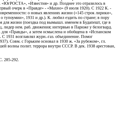
аз. «ЮгРОСТА», «Известия» и др. Позднее это отразилось в
рвый очерк в «Правде» - «Махно» (9 июля 1920). С 1922 К. -
ы современности: о новых явлениях жизни («145 строк лирики»,
о тупоумии», 1931 и др.). К. любил ездить по стране; в пору
ком для жизни (поездка под вымышл. именем в Будапешт, где в
, лидер нем. раб. движения; интервью в Париже у белогвард.
К. для «Правды», а затем осмыслена и обобщена в «Испанском
8). С 1931 возглавлял журн.-газ. объединение. Помог
37). Совм. с Горьким основал в 1930 ж. «За рубежом», гл.
шей волны полит. террора внутри СССР. В дек. 1938 арестован,
С. 285-292.