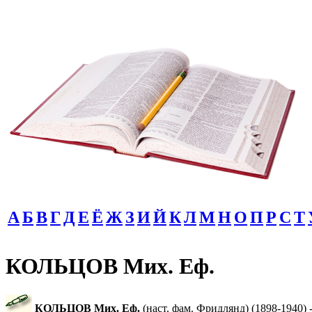
А
Б
В
Г
Д
Е
Ё
Ж
З
И
Й
К
Л
М
Н
О
П
Р
С
Т
КОЛЬЦОВ Мих. Еф.
КОЛЬЦОВ Мих. Еф.
(наст. фам. Фридлянд) (1898-1940) 