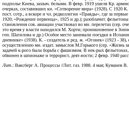
подполье Киева, захвач. белыми. В февр. 1919 ушелв Кр. армию
очерках, составивших кн. «Сотворение мира» (1928). С 1920 К.
пост. сотр., а вскоре и чл. редколлегии «Правды», где за перв
1920; «Рождение первенца», 1925 и др.); разоблачит. фельетоны
становления сов. авиации участвовал во мн. перелетах (сер. оч
это время у власти находился М. Хорти; проникновение в Зонн
ген. Шатилова и др.) Особое место занимали поездки в Испани
дневнике» (1938). К. - создатель и ред. ж. «Огонек» (1923 - 38)
осуществлению мн. издат. замыслов М.Горького (сер. «Жизнь за
задачей к-рого была борьба с фашизмом. В нек-рых фельетонах,
обвинен в шпионаже и террорист, деят-ности; 2 февр. 1940 расс
Лит.:
Ваксберг А. Процессы //Лит. газ. 1988. 4 мая; Куманев В.