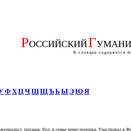
Р
Г
ОССИЙСКИЙ
УМАНИ
В словаре содержится б
У
Ф
Х
Ц
Ч
Ш
Щ
Ъ
Ь
Ы
Э
Ю
Я
-журналист, прозаик. Род. в семье ремесленника. Участвовал в Фев