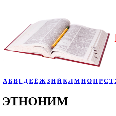
А
Б
В
Г
Д
Е
Ё
Ж
З
И
Й
К
Л
М
Н
О
П
Р
С
Т
ЭТНОНИМ