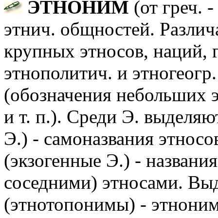
ЭТНОНИМ
(от греч. -
этнич. общностей. Различ
крупных этносов, наций, г
этнополитич. и этногеог
(обозначения небольших э
и т. п.). Среди Э. выдел
Э.) - самоназвания этносо
(экзогенные Э.) - названи
соседними) этносами. Вы
(этнотопонимы) - этнони