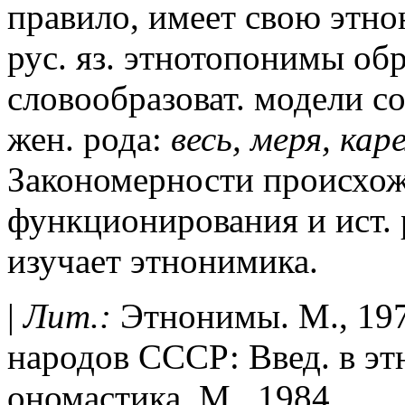
правило, имеет свою этнон
рус. яз. этнотопонимы об
словообразоват. модели с
жен. рода:
весь, меря, кар
Закономерности происхож
функционирования и ист. р
изучает этнонимика.
|
Лит.:
Этнонимы. М., 197
народов СССР: Введ. в эт
ономастика. М., 1984.