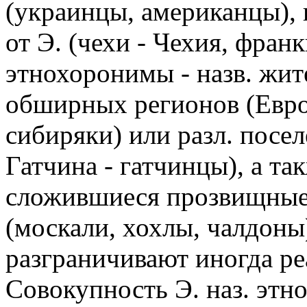
(украинцы, американцы),
от Э. (чехи - Чехия, фран
этнохоронимы - назв. жит
обширных регионов (Евро
сибиряки) или разл. посе
Гатчина - гатчинцы), а та
сложившиеся прозвищные 
(москали, хохлы, чалдоны)
разграничивают иногда р
Совокупность Э. наз. этн