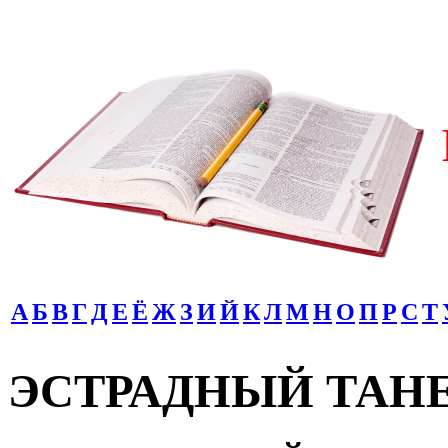
А
Б
В
Г
Д
Е
Ё
Ж
З
И
Й
К
Л
М
Н
О
П
Р
С
Т
ЭСТРАДНЫЙ ТАН