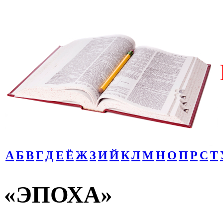
А
Б
В
Г
Д
Е
Ё
Ж
З
И
Й
К
Л
М
Н
О
П
Р
С
Т
«ЭПОХА»