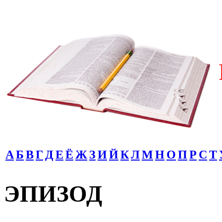
А
Б
В
Г
Д
Е
Ё
Ж
З
И
Й
К
Л
М
Н
О
П
Р
С
Т
ЭПИЗОД