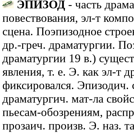
ЭПИЗОД
- часть драма
повествования, эл-т компо
сцена. Поэпизодное строе
др.-греч. драматургии. Поз
драматургии 19 в.) сущес
явления, т. е. Э. как эл-т
фиксировался. Эпизодич.
драматургич. мат-ла свойс
пьесам-обозрениям, расп
прозаич. произв. Э. наз. т