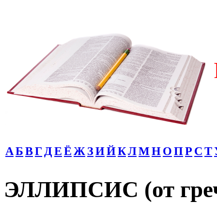
А
Б
В
Г
Д
Е
Ё
Ж
З
И
Й
К
Л
М
Н
О
П
Р
С
Т
ЭЛЛИПСИС (от гре