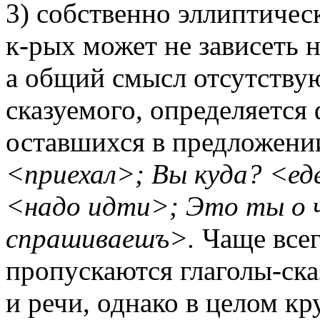
3) собственно эллиптичес
к-рых может не зависеть н
а общий смысл отсутствую
сказуемого, определяется
оставшихся в предложении
<приехал>; Вы куда? <ед
<надо идти>; Это ты о 
спрашиваешъ>.
Чаще всег
пропускаются глаголы-ск
и речи, однако в целом кр