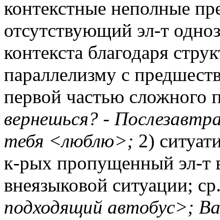
контекстные неполные пр
отсутствующий эл-т одноз
контекста благодаря стру
параллелизму с предшест
первой частью сложного п
вернешься? - Послезавтра
тебя <люблю>;
2) ситуат
к-рых пропущенный эл-т в
внеязыковой ситуации; ср
подходящий автобус>; Ва