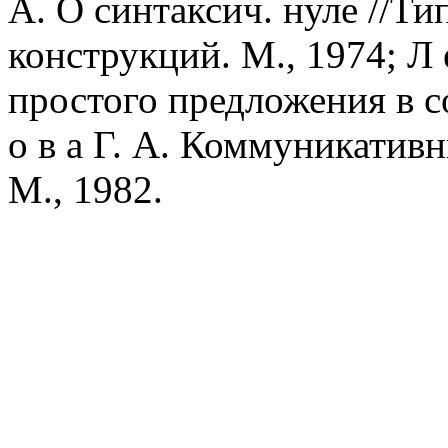
А. О синтаксич. нуле //Т
конструкций. М., 1974; Л 
простого предложения в со
о в а Г. А. Коммуникативн
М., 1982.