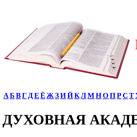
А
Б
В
Г
Д
Е
Ё
Ж
З
И
Й
К
Л
М
Н
О
П
Р
С
Т
ДУХОВНАЯ АКАД