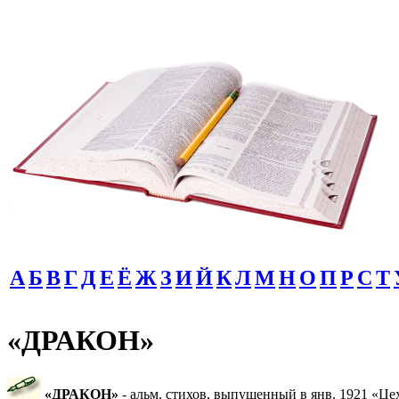
А
Б
В
Г
Д
Е
Ё
Ж
З
И
Й
К
Л
М
Н
О
П
Р
С
Т
«ДРАКОН»
«ДРАКОН»
- альм. стихов, выпущенный в янв. 1921 «Це