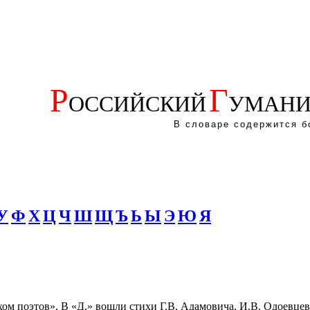
Р
Г
ОССИЙСКИЙ
УМАНИ
В словаре содержится б
У
Ф
Х
Ц
Ч
Ш
Щ
Ъ
Ь
Ы
Э
Ю
Я
хом поэтов». В «Д.» вошли стихи Г.В. Адамовича, И.В. Одоевцев