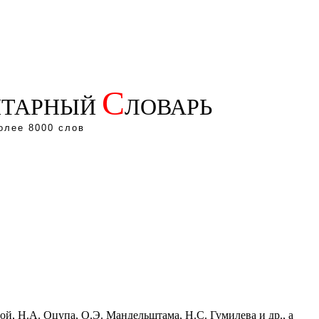
С
ТАРНЫЙ
ЛОВАРЬ
олее 8000 слов
ой, Н.А. Оцупа, О.Э. Мандельштама, Н.С. Гумилева и др., а