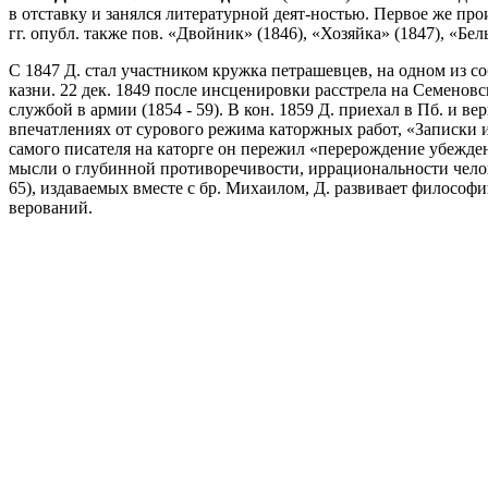
в отставку и занялся литературной деят-ностью. Первое же про
гг. опубл. также пов. «Двойник» (1846), «Хозяйка» (1847), «Бел
С 1847 Д. стал участником кружка петрашевцев, на одном из со
казни. 22 дек. 1849 после инсценировки расстрела на Семеновс
службой в армии (1854 - 59). В кон. 1859 Д. приехал в Пб. и в
впечатлениях от сурового режима каторжных работ, «Записки 
самого писателя на каторге он пережил «перерождение убеждени
мысли о глубинной противоречивости, иррациональности челове
65), издаваемых вместе с бр. Михаилом, Д. развивает философ
верований.