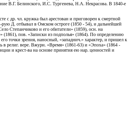
ие В.Г. Белинского, И.С. Тургенева, Н.А. Некрасова. В 1840-е
сте с др. чл. кружка был арестован и приговорен к смертной
-рую Д. отбывал в Омском остроге (1850 - 54), и дальнейшей
Село Степанчиково и его обитатели» (1859), осн. на
 (1861), пов. «Записки из подполья» (1864). По определению
его точки зрения, наносный, «западнич.» характер, и пришел к
 религ. вере. Вжурн. «Время» (1861-63) и «Эпоха» (1864 -
ции и крест-ва на основе принятия ею нар. ценностей и