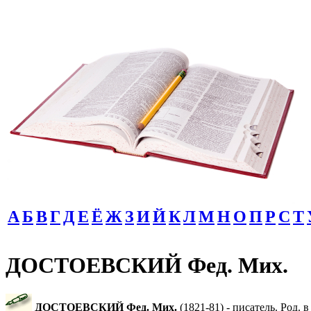
А
Б
В
Г
Д
Е
Ё
Ж
З
И
Й
К
Л
М
Н
О
П
Р
С
Т
ДОСТОЕВСКИЙ Фед. Мих.
ДОСТОЕВСКИЙ Фед. Мих.
(1821-81) - писатель. Род.