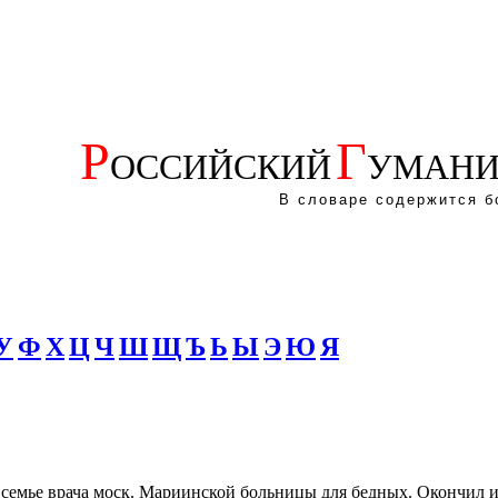
Р
Г
ОССИЙСКИЙ
УМАНИ
В словаре содержится б
У
Ф
Х
Ц
Ч
Ш
Щ
Ъ
Ь
Ы
Э
Ю
Я
 в семье врача моск. Мариинской больницы для бедных. Окончил 