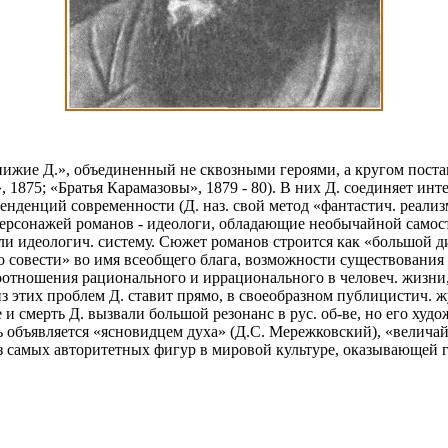
икнижие Д.», объединенный не сквозными героями, а кругом пос
, 1875; «Братья Карамазовы», 1879 - 80). В них Д. соединяет ин
енденций современности (Д. наз. свой метод «фантастич. реали
персонажей романов - идеологи, обладающие необычайной самост
 идеологич. систему. Сюжет романов строится как «большой ди
 совести» во имя всеобщего блага, возможности существования 
отношения рационального и иррационального в человеч. жизни, р
з этих проблем Д. ставит прямо, в своеобразном публицистич. ж
 смерть Д. вызвали большой резонанс в рус. об-ве, но его худо
тель объявляется «ясновидцем духа» (Д.С. Мережковский), «вели
ой из самых авторитетных фигур в мировой культуре, оказывающей