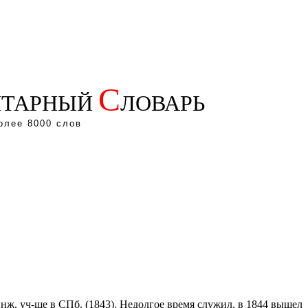
С
ТАРНЫЙ
ЛОВАРЬ
олее 8000 слов
инж. уч-ще в СПб. (1843). Недолгое время служил, в 1844 вышел