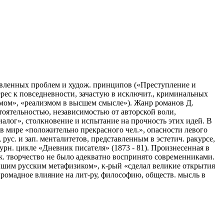
тавленных проблем и худож. принципов («Преступление и
терес к повседневности, зачастую в исключит., криминальных
змом», «реализмом в высшем смысле»). Жанр романов Д.
оятельностью, независимостью от авторской воли,
алог», столкновение и испытание на прочность этих идей. В
в мире «положительно прекрасного чел.», опасности левого
ус. и зап. менталитетов, представленным в эстетич. ракурсе,
урн. цикле «Дневник писателя» (1873 - 81). Произнесенная в
ж. творчество не было адекватно воспринято современниками.
чайшим русским метафизиком», к-рый «сделал великие открытия
 громадное влияние на лит-ру, философию, обществ. мысль в