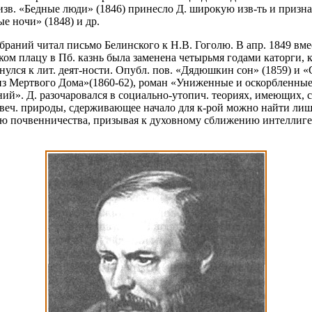
изв. «Бедные люди» (1846) принесло Д. широкую изв-ть и признан
ые ночи» (1848) и др.
браний читал письмо Белинского к Н.В. Гоголю. В апр. 1849 вме
ком плацу в Пб. казнь была заменена четырьмя годами каторги, к
ернулся к лит. деят-ности. Опубл. пов. «Дядюшкин сон» (1859) и «
из Мертвого Дома»(1860-62), роман «Униженные и оскорбленные»
й». Д. разочаровался в социально-утопич. теориях, имеющих, с 
ч. природы, сдерживающее начало для к-рой можно найти лишь в
ию почвенничества, призывая к духовному сближению интеллиген