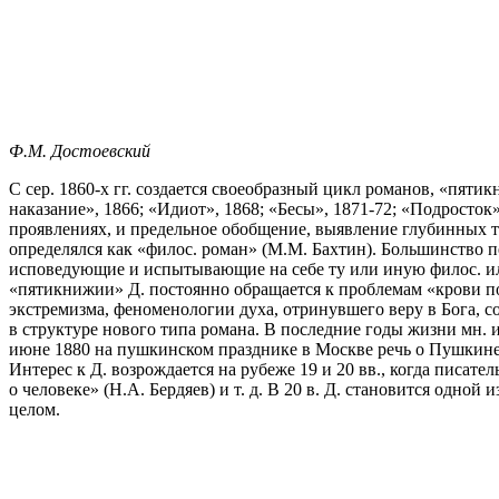
Ф.М. Достоевский
С сер. 1860-х гг. создается своеобразный цикл романов, «пят
наказание», 1866; «Идиот», 1868; «Бесы», 1871-72; «Подросток»
проявлениях, и предельное обобщение, выявление глубинных т
определялся как «филос. роман» (М.М. Бахтин). Большинство 
исповедующие и испытывающие на себе ту или иную филос. или
«пятикнижии» Д. постоянно обращается к проблемам «крови по
экстремизма, феноменологии духа, отринувшего веру в Бога, со
в структуре нового типа романа. В последние годы жизни мн. и
июне 1880 на пушкинском празднике в Москве речь о Пушкине и
Интерес к Д. возрождается на рубеже 19 и 20 вв., когда писа
о человеке» (Н.А. Бердяев) и т. д. В 20 в. Д. становится одн
целом.