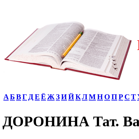
А
Б
В
Г
Д
Е
Ё
Ж
З
И
Й
К
Л
М
Н
О
П
Р
С
Т
ДОРОНИНА Тат. Ва