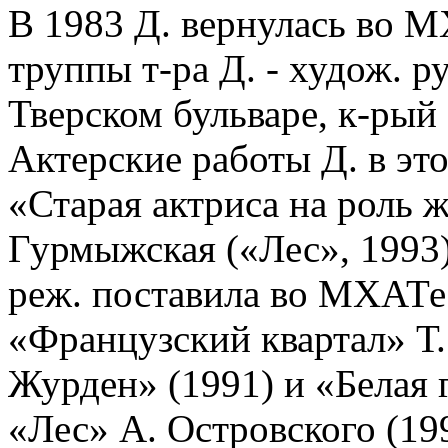
В 1983 Д. вернулась во М
труппы т-ра Д. - худож. 
Тверском бульваре, к-рый
Актерские работы Д. в этом
«Старая актриса на роль 
Гурмыжская («Лес», 1993)
реж. поставила во MXАТе 
«Французский квартал» Т
Журден» (1991) и «Белая г
«Лес» А. Островского (19