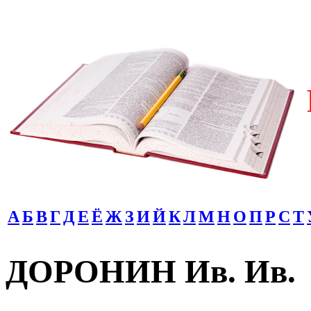
А
Б
В
Г
Д
Е
Ё
Ж
З
И
Й
К
Л
М
Н
О
П
Р
С
Т
ДОРОНИН Ив. Ив.