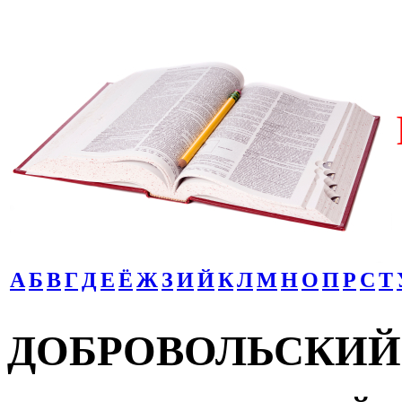
А
Б
В
Г
Д
Е
Ё
Ж
З
И
Й
К
Л
М
Н
О
П
Р
С
Т
ДОБРОВОЛЬСКИЙ В