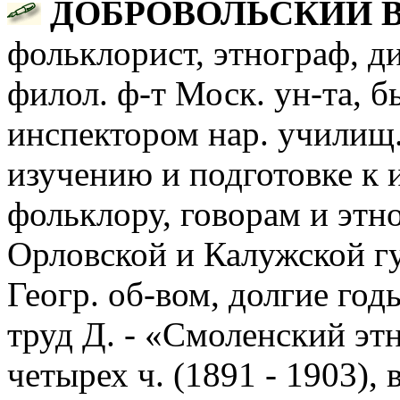
ДОБРОВОЛЬСКИЙ Вл
фольклорист, этнограф, ди
филол. ф-т Моск. ун-та, 
инспектором нар. училищ
изучению и подготовке к 
фольклору, говорам и этн
Орловской и Калужской губ
Геогр. об-вом, долгие го
труд Д. - «Смоленский эт
четырех ч. (1891 - 1903),