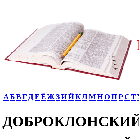
А
Б
В
Г
Д
Е
Ё
Ж
З
И
Й
К
Л
М
Н
О
П
Р
С
Т
ДОБРОКЛОНСКИЙ М