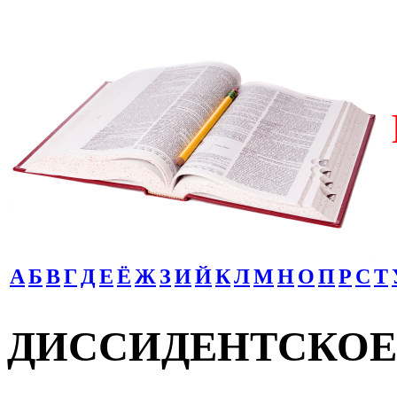
А
Б
В
Г
Д
Е
Ё
Ж
З
И
Й
К
Л
М
Н
О
П
Р
С
Т
ДИССИДЕНТСКОЕ