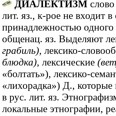
ДИАЛЕКТИЗМ
слово 
лит. яз., к-рое не входит в
принадлежностью одного 
общенац. яз. Выделяют л
грабиль),
лексико-словоо
блюдка),
лексические
(вет
«болтать»), лексико-сема
«лихорадка») Д., которые
в рус. лит. яз. Этнографи
локальные этнографии, р