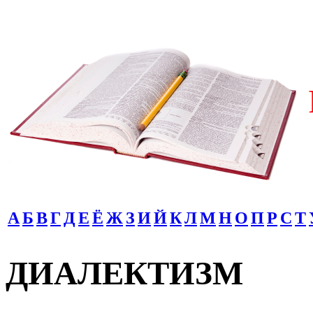
А
Б
В
Г
Д
Е
Ё
Ж
З
И
Й
К
Л
М
Н
О
П
Р
С
Т
ДИАЛЕКТИЗМ