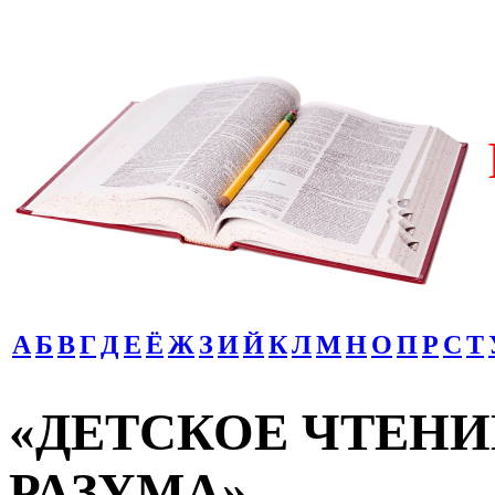
А
Б
В
Г
Д
Е
Ё
Ж
З
И
Й
К
Л
М
Н
О
П
Р
С
Т
«ДЕТСКОЕ ЧТЕНИ
РАЗУМА»