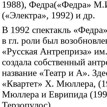
1988), Федра(«Федра» М.И
(«Электра», 1992) и др.
В 1992 спектакль «Федра»
в гл. роли был возобновле
«Русская Антреприза» им.
создала собственный ант
название «Театр и А». Зде
«Квартет» X. Мюллера, (1
Мюллера и Еврипида (1996
Терзопулос).