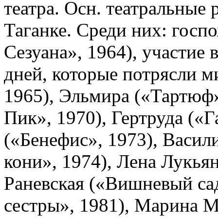
театра. Осн. театральные 
Таганке. Среди них: госп
Сезуана», 1964), участие
дней, которые потрясли м
1965), Эльмира («Тартюф»
Пик», 1970), Гертруда («Г
(«Бенефис», 1973), Васи
кони», 1974), Лена Лукья
Раневская («Вишневый са
сестры», 1981), Марина 