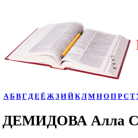
А
Б
В
Г
Д
Е
Ё
Ж
З
И
Й
К
Л
М
Н
О
П
Р
С
Т
ДЕМИДОВА Алла С