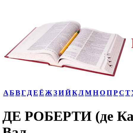
А
Б
В
Г
Д
Е
Ё
Ж
З
И
Й
К
Л
М
Н
О
П
Р
С
Т
ДЕ РОБЕРТИ (де Кас
Вал.