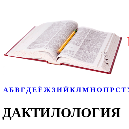
А
Б
В
Г
Д
Е
Ё
Ж
З
И
Й
К
Л
М
Н
О
П
Р
С
Т
ДАКТИЛОЛОГИЯ