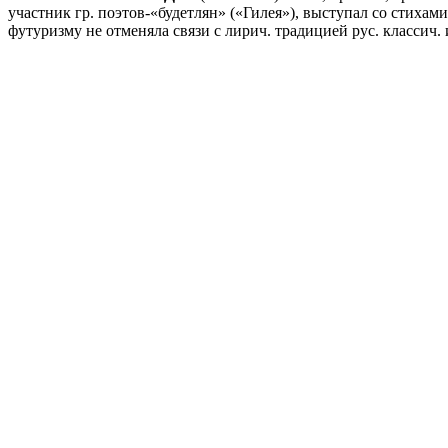
участник гр. поэтов-«будетлян» («Гилея»), выступал со стихами
футуризму не отменяла связи с лирич. традицией рус. классич.