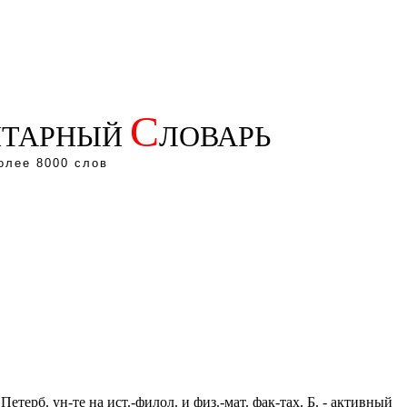
С
ТАРНЫЙ
ЛОВАРЬ
олее 8000 слов
етерб. ун-те на ист.-филол. и физ.-мат. фак-тах. Б. - активный