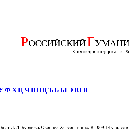
Р
Г
ОССИЙСКИЙ
УМАНИ
В словаре содержится б
У
Ф
Х
Ц
Ч
Ш
Щ
Ъ
Ь
Ы
Э
Ю
Я
 Брат Д. Д. Бурлюка. Окончил Херсон. г-зию. В 1909-14 учился в П