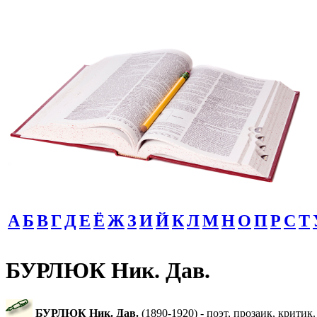
А
Б
В
Г
Д
Е
Ё
Ж
З
И
Й
К
Л
М
Н
О
П
Р
С
Т
БУРЛЮК Ник. Дав.
БУРЛЮК Ник. Дав.
(1890-1920) - поэт, прозаик, критик.