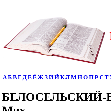
А
Б
В
Г
Д
Е
Ё
Ж
З
И
Й
К
Л
М
Н
О
П
Р
С
Т
БЕЛОСЕЛЬСКИЙ-Б
Мих.