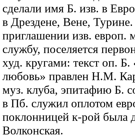
сделали имя Б. изв. в Евр
в Дрездене, Вене, Турине.
приглашении изв. европ. 
службу, поселяется перво
худ. кругами: текст оп. Б
любовь» правлен Н.М. Ка
муз. клуба, эпитафию Б. 
в Пб. служил оплотом евр
поклонницей к-рой была д
Волконская.